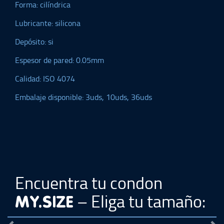
Forma: cilíndrica
Lubricante: silicona
Depósito: si
Espesor de pared: 0.05mm
Calidad: ISO 4074
Embalaje disponible: 3uds, 10uds, 36uds
Encuentra tu condon
– Eliga tu
tamaño:
MY.SIZE
Previous
Ne