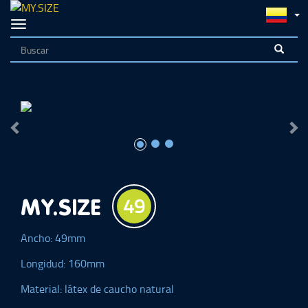
Navigation
on/off
<
>
49
MY.SIZE
Ancho: 49mm
Longidud: 160mm
Material: látex de caucho natural